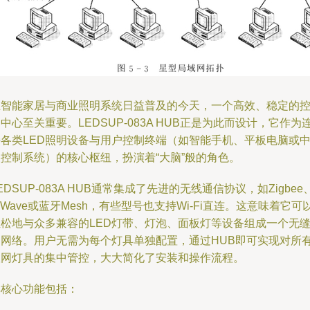
在智能家居与商业照明系统日益普及的今天，一个高效、稳定的
中心至关重要。LEDSUP-083A HUB正是为此而设计，它作为
接各类LED照明设备与用户控制终端（如智能手机、平板电脑或
央控制系统）的核心枢纽，扮演着“大脑”般的角色。
EDSUP-083A HUB通常集成了先进的无线通信协议，如Zigbee
-Wave或蓝牙Mesh，有些型号也支持Wi-Fi直连。这意味着它可
轻松地与众多兼容的LED灯带、灯泡、面板灯等设备组成一个无
的网络。用户无需为每个灯具单独配置，通过HUB即可实现对所
联网灯具的集中管控，大大简化了安装和操作流程。
其核心功能包括：