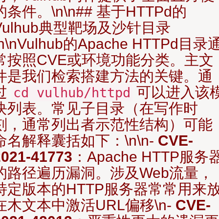
的条件。\n\n## 基于HTTPd的
Vulhub典型靶场及沙针目录
\n\nVulhub的Apache HTTPd目录
常按照CVE或环境功能分类。主文
件是我们检索搭建方法的关键。通
过
可以进入该
cd vulhub/httpd
块列表。常见子目录（在写作时
刻，通常列出者示范性结构）可能
命名解释囊括如下：\n\n-
CVE-
2021-41773
：Apache HTTP服务
的路径遍历漏洞。涉及Web流量，
特定版本的HTTP服务器常常用来
在木文本中激活URL偏移\n-
CVE-