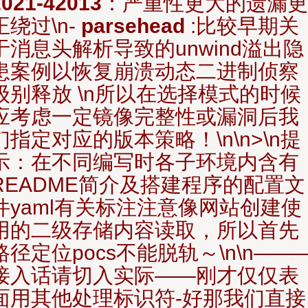
2021-42013
：严重性更大的遗漏更
正绕过\n-
parsehead
:比较早期关
于消息头解析导致的unwind溢出隐
患案例以恢复崩溃动态二进制侦察
级别释放 \n所以在选择模式的时候
应考虑一定镜像完整性或漏洞后我
们指定对应的版本策略！\n\n>\n提
示：在不同编写时各子环境内含有
README简介及搭建程序的配置文
件yaml有关标注注意像网站创建使
用的二级存储内容读取，所以首先
路径定位pocs不能脱轨～\n\n——
接入话请切入实际——刚才仅仅表
面用其他处理标识符-好那我们直接