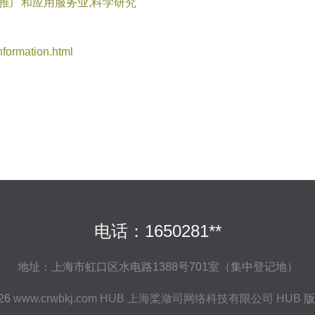
技推广和应用服务业,科学研究
rmation.html
电话：1650281**
地址：上海市虹口区水电路1388号701室（集中登记地）
026
www.crwbkj.com
HUB
上海桨潋司网络科技有限公司
HUB
版