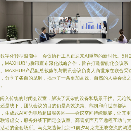
数字化转型浪潮中，会议协作工具正迎来AI重塑的新时代。5月2
日，MAXHUB与腾讯宣布深化战略合作，旨在打造智能化会议系
统。MAXHUB产品副总裁熊凯与腾讯会议负责人商世东在联合采
中，分享了各自的见解，揭示了一条更加高效、自然的人类会议
道。
AI闯入传统的封闭会议室，解决了复杂的设备和场景干扰。无论线
上还是线下，团队会议的目的仍是高效决策。熊凯和商世东都认
可，生成式AI可为职场超级服务区——会议空间持续赋能，让其更
好联通虚实，服务好线下固定会议室、高管桌面乃至远程互动与
型活动的全套场所。马克龙造势北京+1前夕马克龙王岐交流的沟